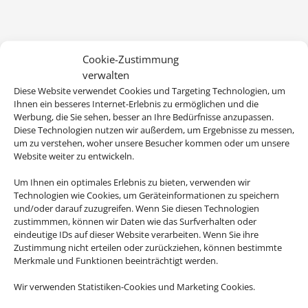
Cookie-Zustimmung
verwalten
Diese Website verwendet Cookies und Targeting Technologien, um
Ihnen ein besseres Internet-Erlebnis zu ermöglichen und die
Werbung, die Sie sehen, besser an Ihre Bedürfnisse anzupassen.
Diese Technologien nutzen wir außerdem, um Ergebnisse zu messen,
um zu verstehen, woher unsere Besucher kommen oder um unsere
Website weiter zu entwickeln.
Wir brauchen Ihre Einwilligung
Um Ihnen ein optimales Erlebnis zu bieten, verwenden wir
Um diesen Inhalt darzustellen, aktivieren Sie bitte die Cookies. Es
Technologien wie Cookies, um Geräteinformationen zu speichern
und/oder darauf zuzugreifen. Wenn Sie diesen Technologien
werden ggf. personenbezogene Daten verarbeitet.
zustimmmen, können wir Daten wie das Surfverhalten oder
eindeutige IDs auf dieser Website verarbeiten. Wenn Sie ihre
Cookies akzeptieren
Zustimmung nicht erteilen oder zurückziehen, können bestimmte
Merkmale und Funktionen beeinträchtigt werden.
Wir verwenden Statistiken-Cookies und Marketing Cookies.