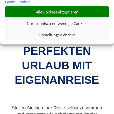
Cookie-Richtlinie
IHR HOTEL-
Alle Cookies akzeptieren
EXPERTE FÜR
Nur technisch notwendige Cookies
DEN
Einstellungen ändern
PERFEKTEN
URLAUB MIT
EIGENANREISE
Stellen Sie sich Ihre Reise selbst zusammen