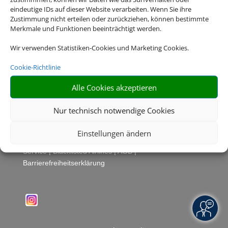
eindeutige IDs auf dieser Website verarbeiten. Wenn Sie ihre
Zustimmung nicht erteilen oder zurückziehen, können bestimmte
Merkmale und Funktionen beeinträchtigt werden.
Wir verwenden Statistiken-Cookies und Marketing Cookies.
Cookie-Richtlinie
Alle Cookies akzeptieren
Nur technisch notwendige Cookies
Rechtliche Informationen
Einstellungen ändern
Impressum
|
Datenschutzerklärung
|
Online Check-In
|
Service
|
Blacklisted Airlines
|
AGB
|
Barrierefreiheitserklärung